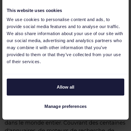
Peak, qui apportent leurs connaissances
approfondies pour faire passer des
This website uses cookies
entreprises comme Channable au niveau
We use cookies to personalise content and ads, to
supérieur."
provide social media features and to analyse our traffic.
We also share information about your use of our site with
Rob Van Nuenen, cofondateur et PDG de
our social media, advertising and analytics partners who
Channable.
may combine it with other information that you’ve
###
provided to them or that they’ve collected from your use
of their services.
À propos de Channable
Channable fournit une solution intelligente,
évolutive et simple à utiliser pour la gestion
Allow all
de flux de données et l'automatisation SEA,
permettant aux détaillants en ligne, aux
Manage preferences
marques et aux agences de vendre,
commercialiser et promouvoir leurs produits
dans le monde entier. Couvrant des centaines
d'annuaires, de moteurs de recherche, de