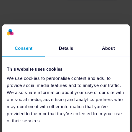
Erstelle wirkungsvolle SEA-
Kampagnen für verschiedene
Kanäle
Consent
Details
About
Bewirb deine Produkte weltweit, indem du aus
deinen über das Magento-Plugin importierten
This website uses cookies
Produktdaten direkt Tausende von
We use cookies to personalise content and ads, to
performancebasierten SEA-Kampagnen in
provide social media features and to analyse our traffic.
verschiedenen Anzeigenformaten und für
We also share information about your use of our site with
verschiedene Plattformen wie Google und
our social media, advertising and analytics partners who
Amazon Ads erstellst.
may combine it with other information that you’ve
Mehr über SEA-Optimierung
provided to them or that they’ve collected from your use
of their services.