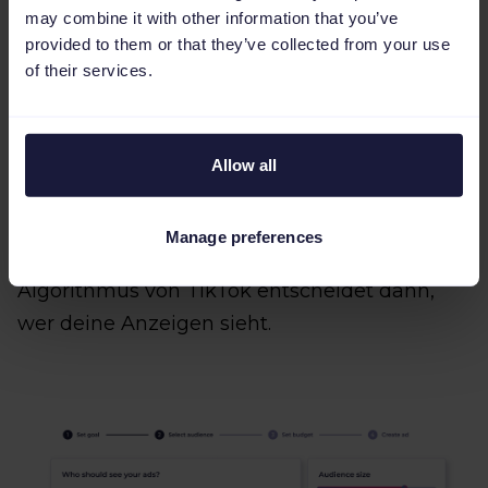
may combine it with other information that you’ve
Nutze Standort, demografische Merkmale,
provided to them or that they’ve collected from your use
Interessen, Verhalten und Gerätetyp als
of their services.
Targeting-Kriterien, um deine Zielgruppe
einzugrenzen. TikTok empfiehlt, breit zu
starten und die Reichweite mithilfe von
Allow all
automatischem Targeting
langsam zu
optimieren. Im vereinfachten Modus kannst
Manage preferences
du „Automatic Audience“ auswählen. Der
Algorithmus von TikTok entscheidet dann,
wer deine Anzeigen sieht.