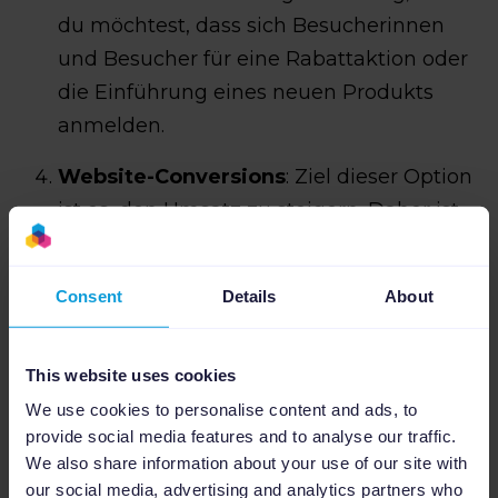
du möchtest, dass sich Besucherinnen
und Besucher für eine Rabattaktion oder
die Einführung eines neuen Produkts
anmelden.
Website-Conversions
: Ziel dieser Option
ist es, den Umsatz zu steigern. Daher ist
sie die von E-Commerce-Unternehmen
am häufigsten gewählte Option.
Consent
Details
About
This website uses cookies
We use cookies to personalise content and ads, to
5. Schritt: Definiere deine
provide social media features and to analyse our traffic.
Zielgruppe
We also share information about your use of our site with
our social media, advertising and analytics partners who