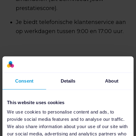
prestatiescore).
Je biedt telefonische klantenservice aan
op werkdagen tussen 9:00 en 17:00 uur.
Hoe begin je met
verkopen op
Consent
Details
About
Bol.com?
This website uses cookies
We use cookies to personalise content and ads, to
provide social media features and to analyse our traffic.
We also share information about your use of our site with
our social media, advertising and analytics partners who