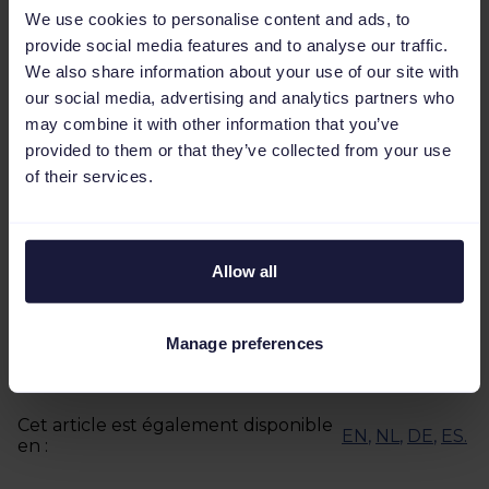
We use cookies to personalise content and ads, to
multicanal. Elle met l’accent sur la
provide social media features and to analyse our traffic.
croissance stratégique et le marketing
We also share information about your use of our site with
piloté par la donnée. Jill s’appuie sur son
our social media, advertising and analytics partners who
expertise en gestion de flux, en PPC et en
may combine it with other information that you’ve
stratégie pour la région DACH afin d’aider
provided to them or that they’ve collected from your use
les entreprises à se développer. Elle a à
of their services.
cœur de rendre des données produits
complexes et des solutions publicitaires
avancées à la fois accessibles et rentables
pour ses clients.
Allow all
Manage preferences
Cet article est également disponible
EN
,
NL
,
DE
,
ES
.
en :