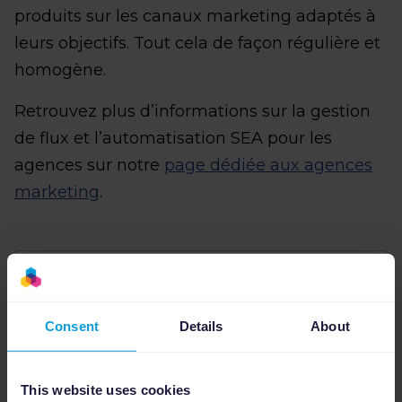
produits sur les canaux marketing adaptés à
leurs objectifs. Tout cela de façon régulière et
homogène.
Retrouvez plus d’informations sur la gestion
de flux et l’automatisation SEA pour les
agences sur notre
page dédiée aux agences
marketing
.
Jill Kiwitt
Author
Consent
Details
About
Jill Kiwitt est Product Marketing Manager
chez Channable, spécialisée dans les
This website uses cookies
marketplaces et le e-commerce