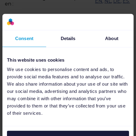
EN
,
NL
,
DE
,
ES
.
en :
Consent
Details
About
Ces articles pourraient aussi
vous intéresser
This website uses cookies
We use cookies to personalise content and ads, to
provide social media features and to analyse our traffic.
We also share information about your use of our site with
our social media, advertising and analytics partners who
may combine it with other information that you’ve
provided to them or that they’ve collected from your use
of their services.
Gestion de flux