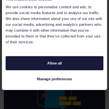
We use cookies to personalise content and ads, to
Gestión de feeds
provide social media features and to analyse our traffic.
¿Cómo encontrar la
We also share information about your use of our site with
herramienta de gestión de
our social media, advertising and analytics partners who
feeds perfecta?
may combine it with other information that you’ve
provided to them or that they’ve collected from your use
¿Estás buscando una herramienta de gestión
of their services.
de feeds pero no sabes cuál es la que mejor
encaja con lo que necesitas para tu estrategia
de marketing onl...
Allow all
Manage preferences