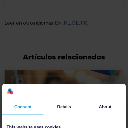
Leer en otros idiomas:
EN
,
NL
,
DE
,
FR
.
Artículos relacionados
Consent
Details
About
This website uses cookies