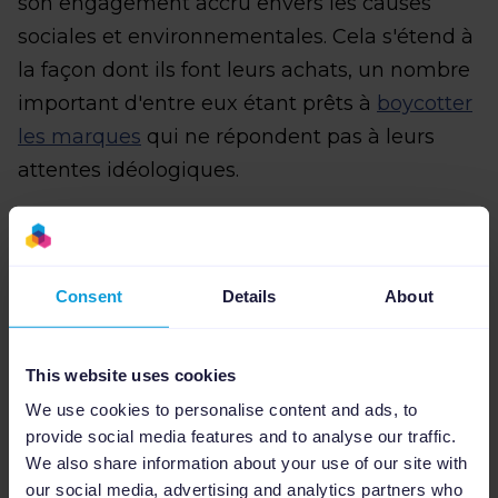
son engagement accru envers les causes
sociales et environnementales. Cela s'étend à
la façon dont ils font leurs achats, un nombre
important d'entre eux étant prêts à
boycotter
les marques
qui ne répondent pas à leurs
attentes idéologiques.
Une
récente enquête
de Deloitte montre que
64 % des consommateurs de la génération Z
sont prêts à payer davantage pour un produit
Consent
Details
About
écologiquement durable, par rapport à une
alternative moins chère mais non durable.
This website uses cookies
We use cookies to personalise content and ads, to
provide social media features and to analyse our traffic.
3. Pour les
We also share information about your use of our site with
our social media, advertising and analytics partners who