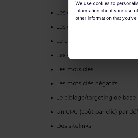
We use cookies to personalis
information about your use of
Les campagnes
other information that you’ve
Les groupes d’annonces textu
Le contenu publicitaire (le t
Les campagnes Google Shop
Les mots clés
Les mots clés négatifs
Le ciblage/targeting de base
Un CPC (coût par clic) par dé
Des sitelinks