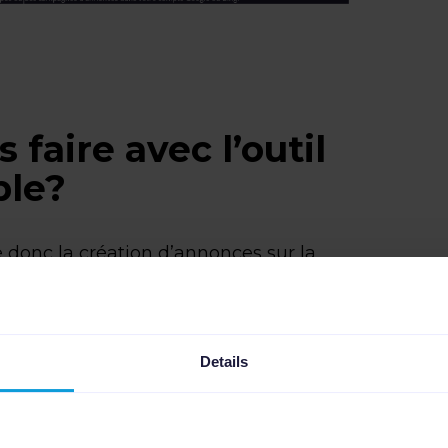
faire avec l’outil
ble?
donc la création d’annonces sur la
re que vous pouvez utiliser vos
 sur votre site e-commerce ou dans
réer des annonces payantes avec
Details
 les aspects suivants d’une campagne