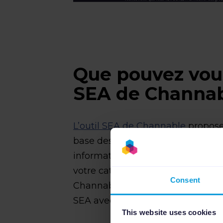
Que pouvez vous 
SEA de Channa
L’outil SEA de Channable
propose 
base des flux produits. C’est-à-di
informations produits contenues
votre catalogue produits pour c
Consent
Channable. Vous pouvez générer
SEA avec l’outil SEA :
This website uses cookies