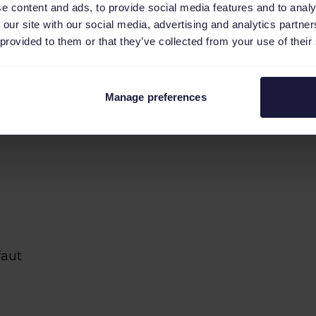
e content and ads, to provide social media features and to analy
 our site with our social media, advertising and analytics partn
 provided to them or that they’ve collected from your use of their
elles (moyenne et longue traîne)
exte de votre annonce)
Manage preferences
ping
faut