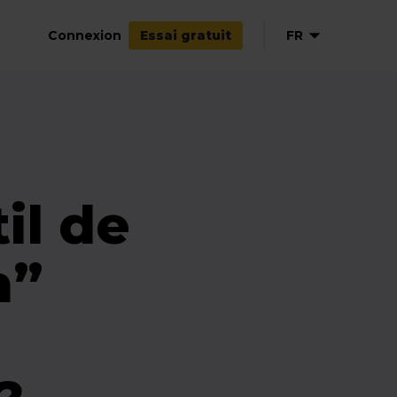
Connexion
FR
Essai gratuit
EN
NL
DE
ES
il de
n”