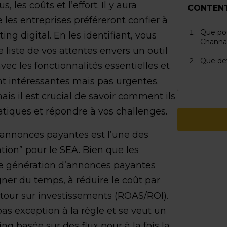
s, les coûts et l’effort. Il y aura
CONTEN
les entreprises préféreront confier à
Que pou
ng digital. En les identifiant, vous
Channa
iste de vos attentes envers un outil
Que dev
ec les fonctionnalités essentielles et
nt intéressantes mais pas urgentes.
mais il est crucial de savoir comment ils
tiques et répondre à vos challenges.
d’annonces payantes est l’une des
on” pour le SEA. Bien que les
de génération d’annonces payantes
agner du temps, à réduire le coût par
etour sur investissements (ROAS/ROI).
pas exception à la règle et se veut un
g basée sur des flux pour à la fois la