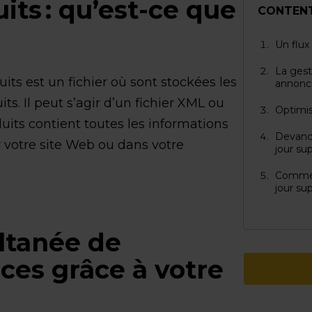
its : qu’est-ce que
CONTEN
Un flux 
La gest
uits est un fichier où sont stockées les
annonce
ts. Il peut s’agir d’un fichier XML ou
Optimis
uits contient toutes les informations
Devance
r votre site Web ou dans votre
jour su
Commen
jour su
ltanée de
ces grâce à votre