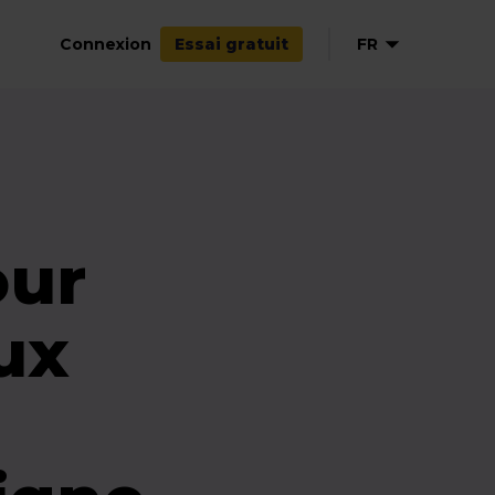
Connexion
FR
Essai gratuit
EN
NL
DE
ES
our
ux