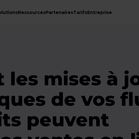
olutions
Ressources
Partenaires
Tarifs
Entreprise
les mises à j
ques de vos fl
its peuvent