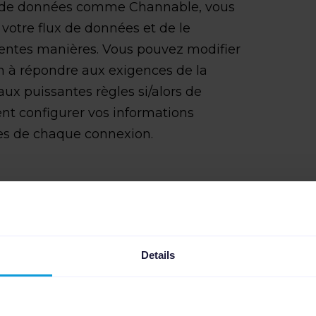
de données comme Channable, vous
r votre flux de données et de le
érentes manières. Vous pouvez modifier
on à répondre aux exigences de la
aux puissantes règles si/alors de
nt configurer vos informations
ces de chaque connexion.
ncurrence grâce
r supplémentaires
Details
nnable vous permet non seulement de
de produits, mais vous donne