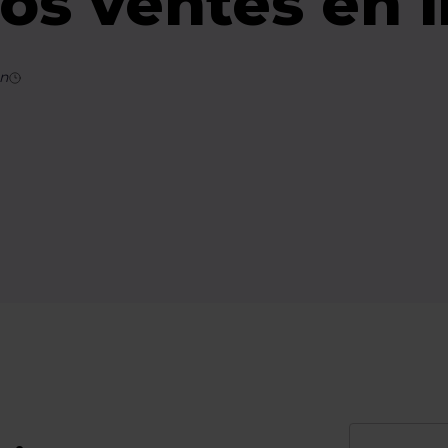
os ventes en 
n