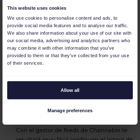
This website uses cookies
Utiliza el pago por clic de Amazon
para
We use cookies to personalise content and ads, to
darle un empujoncito inicial a tus
provide social media features and to analyse our traffic.
productos.
We also share information about your use of our site with
our social media, advertising and analytics partners who
Reduce los tiempos de envío
, los
may combine it with other information that you’ve
tiempos de respuesta y el número de
provided to them or that they’ve collected from your use
of their services.
pedidos defectuosos.
-
Mejora las opiniones verificadas de
Amazon
.
Allow all
En el siguiente blog te ofrecemos más
consejos muy fáciles de implementar que
Manage preferences
te ayudarán a
anunciar tus productos con
éxito en Amazon
.
Con el gestor de feeds de Channable te
resultará muy fácil configurar el listing de