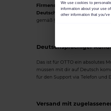
We use cookies to personalis
Firmensitz
, eine deutsche
Umsat
information about your use of
Deutschland oder innerhalb de
other information that you’ve
gemäß §19 UStG sind vom Verkauf
Deutschsprachiger Kund
Das ist für OTTO ein absolutes
müssen mit dir auf Deutsch kom
für den Support via Telefon und E
Versand mit zugelassene