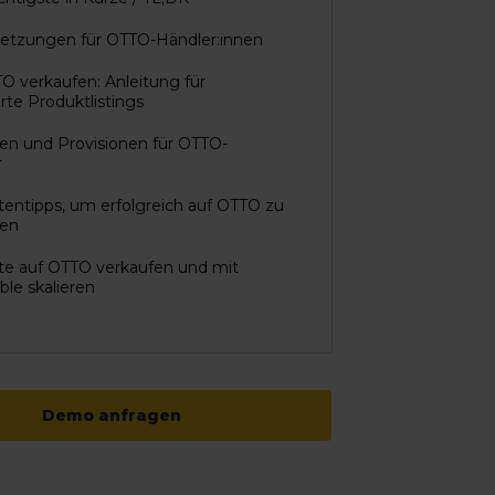
setzungen für OTTO-Händler:innen
O verkaufen: Anleitung für
rte Produktlistings
en und Provisionen für OTTO-
r
tentipps, um erfolgreich auf OTTO zu
fen
te auf OTTO verkaufen und mit
le skalieren
Demo anfragen