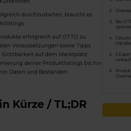
 Kund:innen.
Voraus
lgreich durchzustarten, braucht es
Bei OTT
tlistings.
optimie
 Produkte erfolgreich auf OTTO zu
Gebühr
Händle
gsten Voraussetzungen sowie Tipps
d Sichtbarkeit auf dem Marktplatz
5 Exper
verkau
mierung deiner Produktlistings bis hin
Produk
 von Daten und Beständen.
Channab
in Kürze / TL;DR