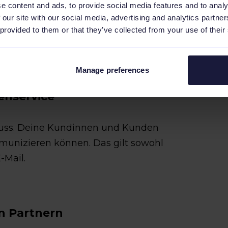
e content and ads, to provide social media features and to analy
zsteuer-ID
und ein
Lager in
 our site with our social media, advertising and analytics partn
r EU
verfügen. Kleinunternehmer
 provided to them or that they’ve collected from your use of their
 auf der Plattform ausgeschlossen.
Manage preferences
enservice
 Muss. Deine Kundinnen und Kunden
munizieren können. Das gilt sowohl
-Mail.
n Partnern