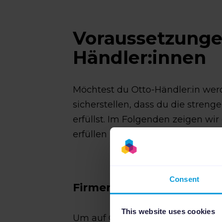
Voraussetzunge
Händler:innen
Möchtest du Otto-Händler:in werd
sicherstellen, dass du die stre
erfüllst. Im Folgenden zeigen wi
erfüllen musst und welche Punkte
Consent
Firmensitz und Lager in
This website uses cookies
Um auf OTTO loslegen zu können