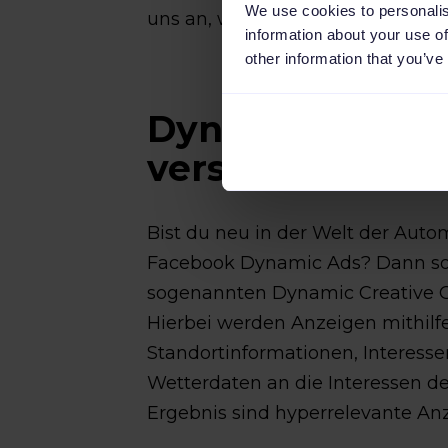
We use cookies to personalis
uns an, wie Facebook Dynamic A
information about your use of
other information that you’ve
Dynamic Creati
verstehen
Bist du neu in der Welt der Aut
Facebook Dynamic Ads? Dann sollt
sogenannten Dynamic Creative O
Hierbei werden Anzeigen mithilfe
Standortinformationen, Interesse
Wetterdaten an die Interessen d
Ergebnis sind hyperrelevante Anz