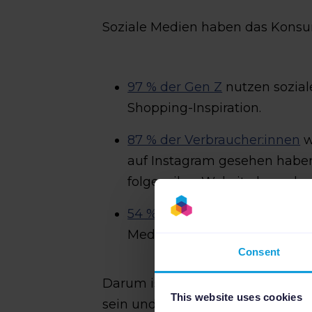
Soziale Medien haben das Konsum
97 % der Gen Z
nutzen soziale
Shopping-Inspiration.
87 % der Verbraucher:innen
w
auf Instagram gesehen haben
folgen, ihre Website besuche
54 % aller Social Media-Nutze
Medien über Produkte, die s
Consent
Darum ist es entscheidend, in so
This website uses cookies
sein und eine aktive, begeister