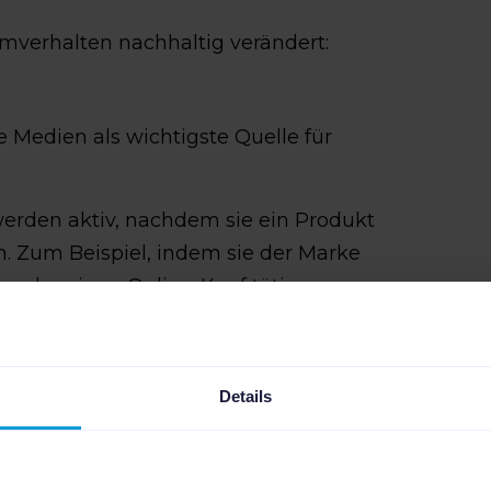
verhalten nachhaltig verändert:
 Medien als wichtigste Quelle für
erden aktiv, nachdem sie ein Produkt
. Zum Beispiel, indem sie der Marke
n oder einen Online-Kauf tätigen.
r:innen
informieren sich in sozialen
ie kaufen möchten.
Details
zialen Medien präsent und sichtbar zu
te Community aufzubauen. Schauen wir