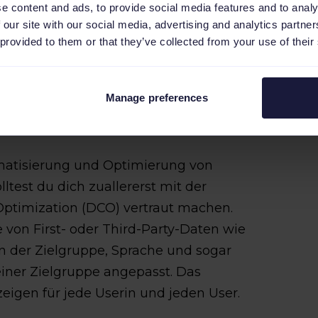
e content and ads, to provide social media features and to analy
ds genau dabei helfen.
 our site with our social media, advertising and analytics partn
 provided to them or that they’ve collected from your use of their
ve Optimization
Manage preferences
omatisierung und Optimierung von
est du dich zuallererst mit der
ptimization (DCO) vertraut machen.
 von First- oder Third-Party-Daten wie
n der Zielgruppe, Sprache und sogar
einer Zielgruppe angepasst. Das
eigen für jede Userin und jeden User.