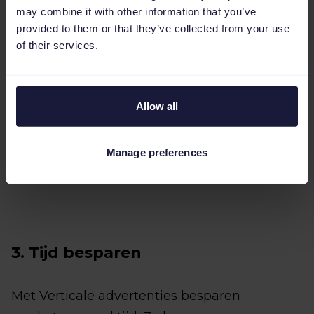
may combine it with other information that you’ve
2. Meer volume
provided to them or that they’ve collected from your use
of their services.
Met deze advertenties bereik je kopers die
zich in een specifieke fase van het kopen
Allow all
bevinden. Het beste moment om ze te
bereiken is tijdens het stadium waarin ze nog
Manage preferences
aan het vergelijken zijn. Door je hier op te
richten, vergroot je het volume.
3. Tijd besparen
Met Verticale advertenties besparen