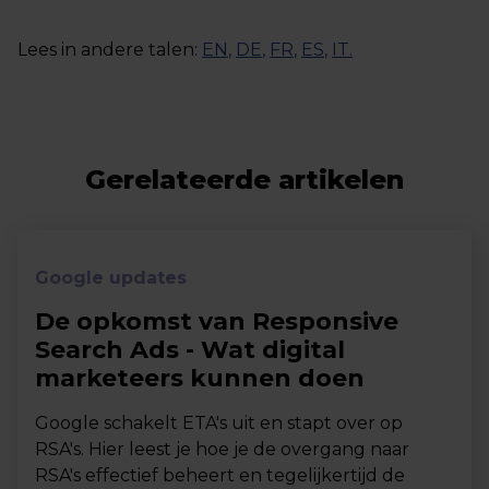
Lees in andere talen:
EN
,
DE
,
FR
,
ES
,
IT
.
Gerelateerde artikelen
Google updates
De opkomst van Responsive
Search Ads - Wat digital
marketeers kunnen doen
Google schakelt ETA's uit en stapt over op
RSA's. Hier leest je hoe je de overgang naar
RSA's effectief beheert en tegelijkertijd de