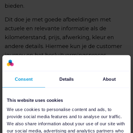
bieden.
Dit doe je met goede afbeeldingen met
actuele en relevante informatie als de
kilometerstand, prijs, afwerking, kleur en
andere details. Hiermee kun je de customer
journey en het besluitvormingsproces
verkorten.
Daarnaast vergroot de opzet van deze
Consent
Details
About
advertenties de betrokkenheid van het
publiek al bij het zien van de advertentie –
This website uses cookies
dus nog voordat ze op de advertentie hebben
We use cookies to personalise content and ads, to
geklikt.
provide social media features and to analyse our traffic.
We also share information about your use of our site with
our social media, advertising and analytics partners who