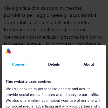
Ciò significa che esistono numerose
possibilità per raggiungere gli acquirenti di
automobili alla ricerca dell’auto perfetta.
Immagina tutto quello che gli annunci
contestuali personalizzati possono fare per la
loro esperienza e il loro processo decisionale! I
vantaggi degli annunci verticali in questo
processo sono evidenti:
Consent
Details
About
This website uses cookies
1. Esperienza più ricca
We use cookies to personalise content and ads, to
provide social media features and to analyse our traffic.
Negli annunci verticali, i venditori di
We also share information about your use of our site with
our social media, advertising and analytics partners who
automobili possono aumentare il click-