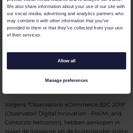
langer duurt (3-5 dagen). In veel gevallen
We also share information about your use of our site with
our social media, advertising and analytics partners who
gaan ze ervan uit dat verzending gratis is.
may combine it with other information that you’ve
Bovendien is het belangrijk om retourneren
provided to them or that they’ve collected from your use
makkelijk te maken, met name voor kleding,
of their services.
waarvan ongeveer 40% wordt geretourneerd.
Allow all
E-commerce in Italie,
Manage preferences
de laatste getallen
Volgens "Osservatorio eCommerce B2C 2019"
(Osservatori Digital Innovation - Poli.Mi. and
Consorzio Netcomm), hebben aankopen in
zowel de Italiaanse als de buitenlandse online