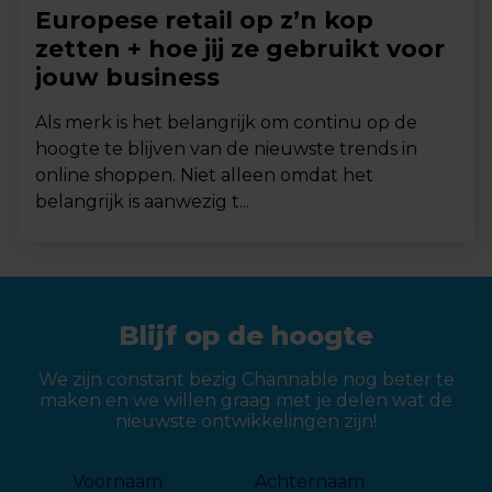
Europese retail op z’n kop
zetten + hoe jij ze gebruikt voor
jouw business
Als merk is het belangrijk om continu op de
hoogte te blijven van de nieuwste trends in
online shoppen. Niet alleen omdat het
belangrijk is aanwezig t...
Blijf op de hoogte
We zijn constant bezig Channable nog beter te
maken en we willen graag met je delen wat de
nieuwste ontwikkelingen zijn!
Voornaam
Achternaam