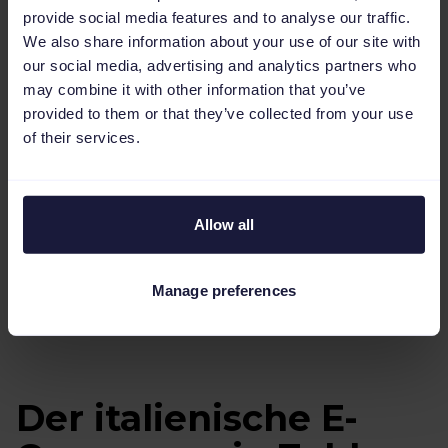
Italienische Verbraucher haben hohe
provide social media features and to analyse our traffic.
Erwartungen an den Kundensupport, bleiben
We also share information about your use of our site with
our social media, advertising and analytics partners who
dabei jedoch in der Regel geduldig und
may combine it with other information that you’ve
haben kein Problem damit, 3 bis 5 Tage auf
provided to them or that they’ve collected from your use
Bestellungen zu warten. Oftmals gehen sie
of their services.
jedoch davon aus, dass der Versand kostenlos
sein wird. Darüber hinaus ist es wichtig,
einfache Lösungen für Rücksendungen
Allow all
anzubieten, insbesondere für den
Modesektor, in dem die Rückgabequote etwa
Manage preferences
40% beträgt.
Der italienische E-