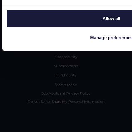
Resources
Allow all
Werken bij
Status
Manage preference
Algemene voorwaarden
Privacyverklaring
Data security
Subprocessors
Bug bounty
Cookie policy
Job Applicant Privacy Policy
Do Not Sell or Share My Personal Information