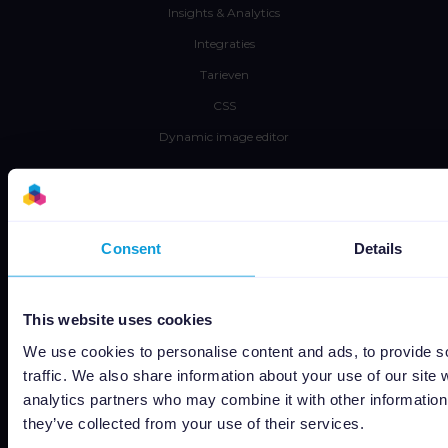
Insights & Analytics
Integraties
Tarieven
CSS
Dynamic image editor
Leren
Pers
Consent
Details
Blog
Newsletter
This website uses cookies
Tech blog
We use cookies to personalise content and ads, to provide s
Use cases
traffic. We also share information about your use of our site 
Channable Academy
analytics partners who may combine it with other information 
MVO
they’ve collected from your use of their services.