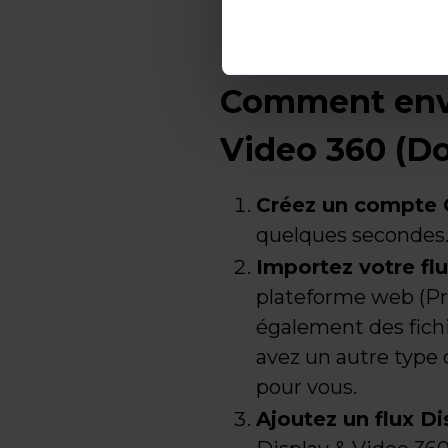
Comment envo
Video 360 (Do
Créez un compte 
quelques secondes. 
Importez votre fl
plateforme web (P
également des fichi
avez un autre type 
pour vous.
Ajoutez un flux D