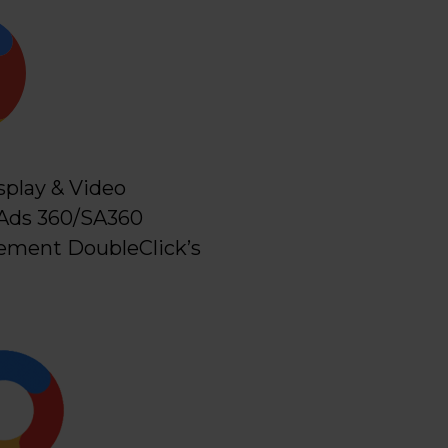
splay & Video
 Ads 360/SA360
ement DoubleClick’s