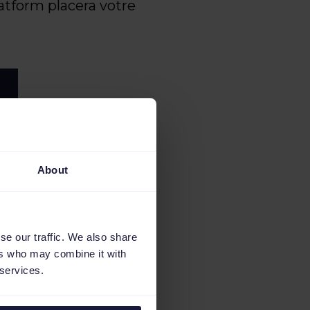
atform placera votre
About
se our traffic. We also share
ers who may combine it with
 services.