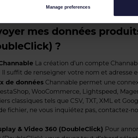
Manage preferences
yer mes données produits
ubleClick) ?
Channable
La création d’un compte Channab
Il suffit de renseigner votre nom et adresse e
ux de données
Channable permet une connexi
restaShop, WooCommerce, Lightspeed, Magent
ers classiques tels que CSV, TXT, XML et Goog
de fichier, ne vous inquiétez pas, contactez-no
isplay & Video 360 (DoubleClick)
Pour annon