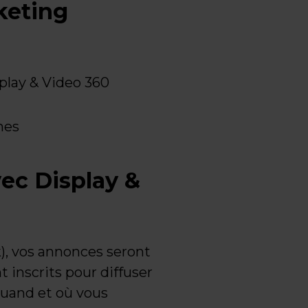
keting
play & Video 360
nes
ec Display &
), vos annonces seront
t inscrits pour diffuser
quand et où vous