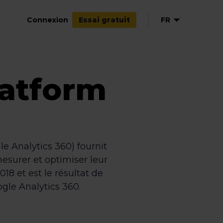
Connexion
FR
Essai gratuit
EN
NL
latform
ES
 Analytics 360) fournit
mesurer et optimiser leur
18 et est le résultat de
gle Analytics 360.