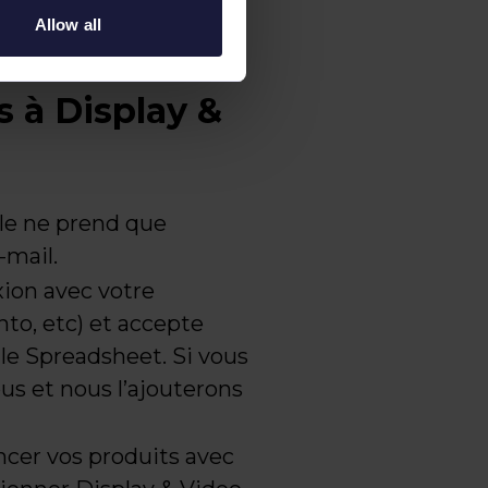
Allow all
 à Display &
le ne prend que
-mail.
on avec votre
o, etc) et accepte
le Spreadsheet. Si vous
us et nous l’ajouterons
cer vos produits avec