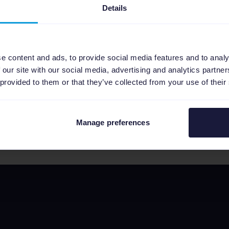
Details
e content and ads, to provide social media features and to analy
Marktplaats
Fashionchick
 our site with our social media, advertising and analytics partn
(Pro)
 provided to them or that they’ve collected from your use of their
Voir toutes les intégrations
Manage preferences