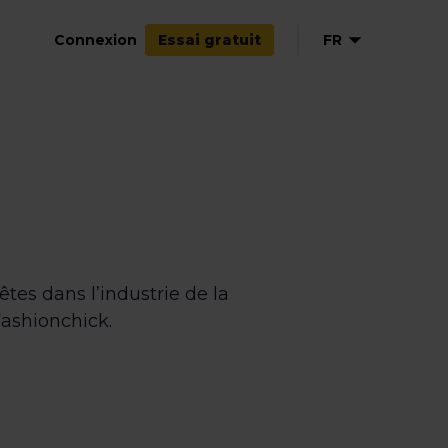
Connexion
FR
Essai gratuit
EN
NL
ES
tes dans l’industrie de la
ashionchick.