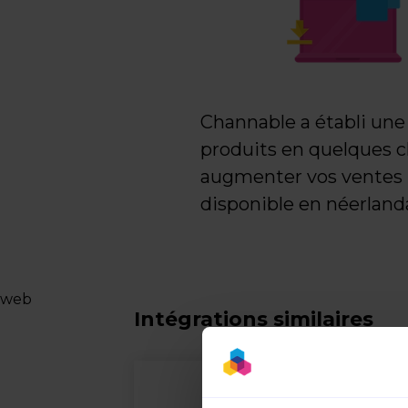
Channable a établi une
produits en quelques cli
augmenter vos ventes p
disponible en néerlanda
web
Intégrations similaires