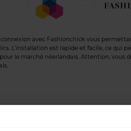
 connexion avec Fashionchick vous permettan
cs. L’installation est rapide et facile, ce qui
our le marché néerlandais. Attention, vous de
is.