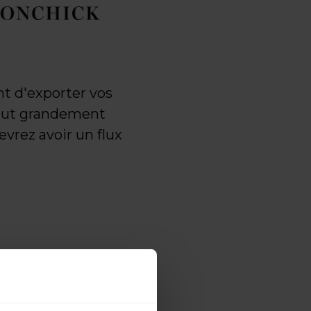
t d'exporter vos
 peut grandement
vrez avoir un flux