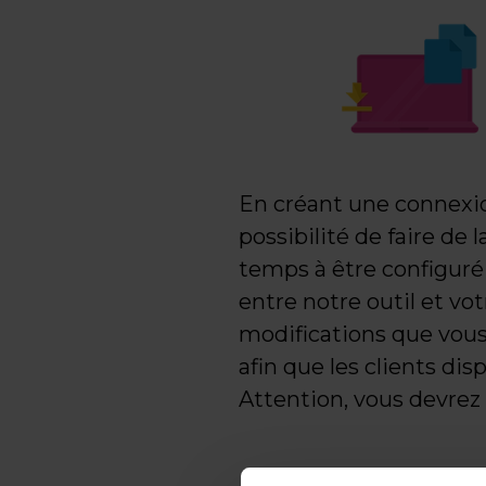
En créant une connexio
possibilité de faire de
temps à être configuré
entre notre outil et v
modifications que vous
afin que les clients di
Attention, vous devrez 