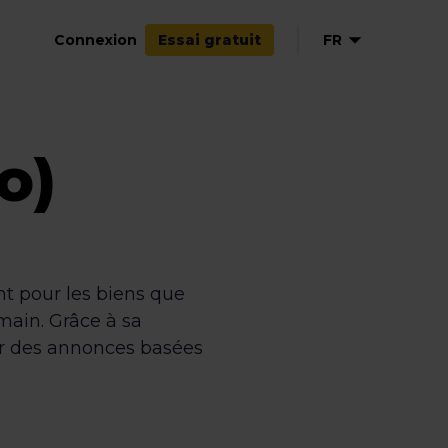
Connexion
FR
Essai gratuit
EN
NL
o)
IT
nt pour les biens que
main. Grâce à sa
er des annonces basées