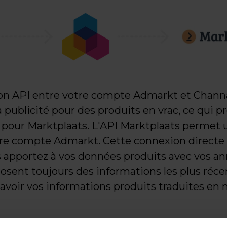
n API entre votre compte Admarkt et Channab
 la publicité pour des produits en vrac, ce qui
 pour Marktplaats. L'API Marktplaats permet 
otre compte Admarkt. Cette connexion directe 
 apportez à vos données produits avec vos an
sposent toujours des informations les plus réce
avoir vos informations produits traduites en n