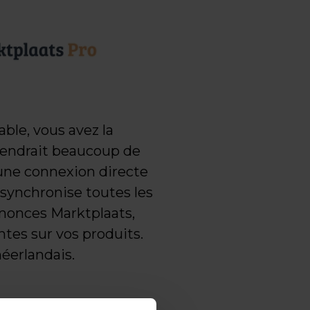
le, vous avez la
 prendrait beaucoup de
une connexion directe
synchronise toutes les
nonces Marktplaats,
ntes sur vos produits.
éerlandais.