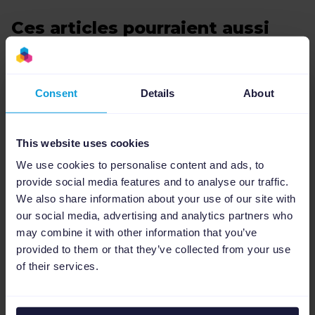
Ces articles pourraient aussi
vous intéresser
Consent
Details
About
This website uses cookies
We use cookies to personalise content and ads, to
provide social media features and to analyse our traffic.
We also share information about your use of our site with
our social media, advertising and analytics partners who
may combine it with other information that you’ve
Secteur e-commerce
provided to them or that they’ve collected from your use
of their services.
Mode & E-commerce : 5 conseils
pour faire décoller votre
visibilité en ligne