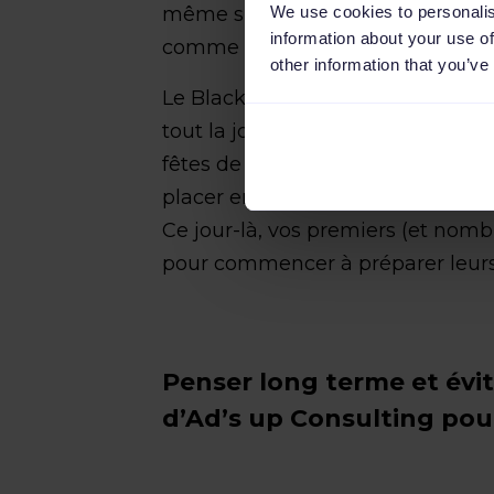
We use cookies to personalis
même s’il ne s’agit pas d'une ca
information about your use of
comme les autres.
other information that you’ve
Le Black Friday n’est pas un évé
tout la journée promotionnelle qu
fêtes de fin d’année. Vous positio
placer en pole position pour la co
Ce jour-là, vos premiers (et nom
pour commencer à préparer leurs 
Penser long terme et évite
d’Ad’s up Consulting pour