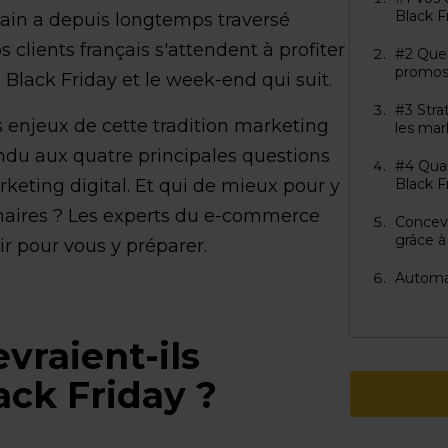
Black F
ain a depuis longtemps traversé
 clients français s'attendent à profiter
#2 Quel
promos 
 Black Friday et le week-end qui suit.
#3 Stra
 enjeux de cette tradition marketing
les mar
ndu aux quatre principales questions
#4 Qua
keting digital. Et qui de mieux pour y
Black F
aires ? Les experts du e-commerce
Concevo
grâce à
oir pour vous y préparer.
Automat
evraient-ils
ack Friday ?