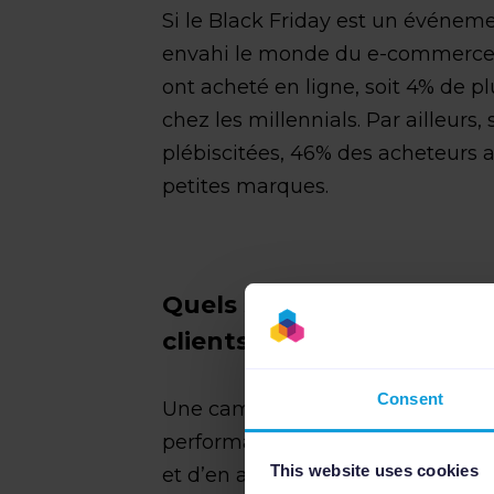
Si le Black Friday est un événem
envahi le monde du e-commerce
ont acheté en ligne, soit 4% de p
chez les millennials. Par ailleurs
plébiscitées, 46% des acheteurs a
petites marques.
Quels sont les avantages
clients ?
Consent
Une campagne marketing réussie
performances, plus de visibilité 
This website uses cookies
et d’en attirer de nouveaux. Le Bl