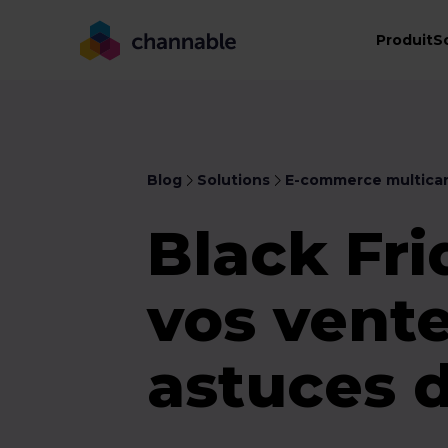
Produit
S
Blog
Solutions
E-commerce multica
Black Fri
vos vent
astuces d