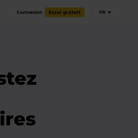
Connexion
FR
Essai gratuit
stez
ires