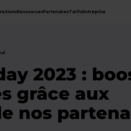
olutions
Ressources
Partenaires
Tarifs
Entreprise
nal
day 2023 : boo
es grâce aux
e nos partena