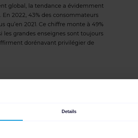
ent global, la tendance a évidemment
. En 2022, 43% des consommateurs
lus qu’en 2021. Ce chiffre monte à 49%
, si les grandes enseignes sont toujours
ffirment dorénavant privilégier de
 du Black Friday pour vos
Details
 permet de booster ses
pour sa marque, de fédérer ses clients
ack Friday n’échappe pas à la règle,