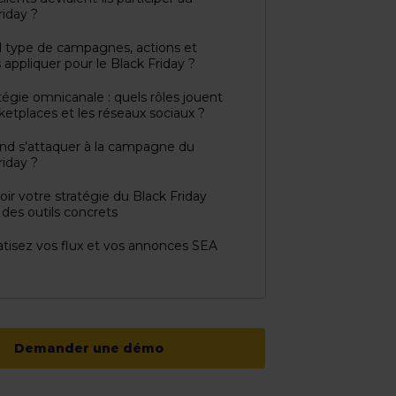
riday ?
 type de campagnes, actions et
appliquer pour le Black Friday ?
tégie omnicanale : quels rôles jouent
ketplaces et les réseaux sociaux ?
nd s’attaquer à la campagne du
riday ?
ir votre stratégie du Black Friday
 des outils concrets
isez vos flux et vos annonces SEA
Demander une démo