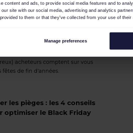
e content and ads, to provide social media features and to analy
mpagne promotionnelle (tout à fait)
 our site with our social media, advertising and analytics partn
 provided to them or that they’ve collected from your use of their
nement commercial isolé. C’est avant
i lance le top départ de la période des
Manage preferences
nner sur cette journée, c’est vous
urse la plus importante de la saison.
breux) acheteurs comptent sur vous
fêtes de fin d'années.
r les pièges : les 4 conseils
 optimiser le Black Friday