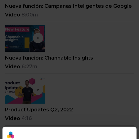
Nueva función: Campañas Inteligentes de Google
Video
8:00m
Nueva función: Channable Insights
Video
6:27m
Product Updates Q2, 2022
Video
4:16