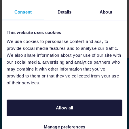
Consent
Details
About
Product Updates Q3, 2022
Video
4:19
This website uses cookies
We use cookies to personalise content and ads, to
Ver más videos
provide social media features and to analyse our traffic.
We also share information about your use of our site with
our social media, advertising and analytics partners who
may combine it with other information that you’ve
Suscríbete a nuestra newsletter
provided to them or that they’ve collected from your use
of their services.
Encontrarás novedades sobre eCommerce,
marketing digital y por supuesto, ¡también
Channable!
Allow all
Nombre
Apellido
Manage preferences