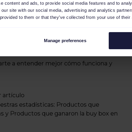
e content and ads, to provide social media features and to analy
 our site with our social media, advertising and analytics partn
 provided to them or that they’ve collected from your use of their
 de marketplaces
Manage preferences
rte a entender mejor cómo funciona y
 artículo
estras estadísticas: Productos que
ías y Productos que ganaron la buy box en