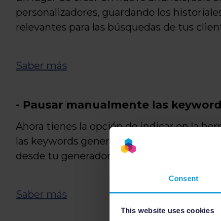
personalizadores, guardando los historial
relevantes para las búsquedas de tus clien
Saber más
- Pausar manualmente las keywor
Ahora tienes la opción de indicar en la h
las keywords generadas dinámicamente en
desde tu generador de Channable.
Consent
Saber más
This website uses cookies