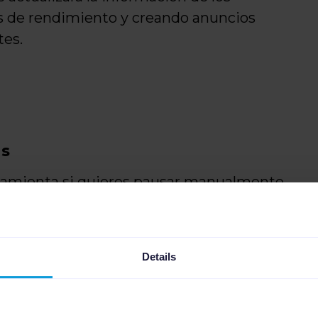
es de rendimiento y creando anuncios
tes.
ds
erramienta si quieres pausar manualmente
 Google Ads y que han sido enviadas
Details