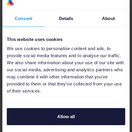
Inteligentes de Google
Consent
Details
About
En este video (en inglés, subtítulos en
español disponibles), nuestro Product
Owner Robert Smit te presenta las ventajas
This website uses cookies
de las campañas inteligentes de Shopping y
te explica cómo crear campañas intel...
We use cookies to personalise content and ads, to
provide social media features and to analyse our traffic.
We also share information about your use of our site with
Saber más
our social media, advertising and analytics partners who
may combine it with other information that you’ve
provided to them or that they’ve collected from your use
of their services.
Allow all