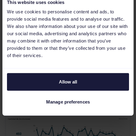
This website uses cookies
Por último, es importante realizar una gestión
We use cookies to personalise content and ads, to
provide social media features and to analyse our traffic.
correcta y detallada de los motivos de las
We also share information about your use of our site with
devoluciones, qué productos en concreto se
our social media, advertising and analytics partners who
devuelven en cada pedido… Al igual que
may combine it with other information that you’ve
controlas cada pedido que sale, debes tener
provided to them or that they’ve collected from your use
of their services.
un control absoluto sobre cada artículo que
se devuelve.
Allow all
Manage preferences