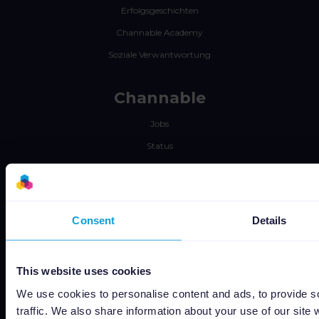
Erfolgsgeschichten
Channable Academy
Soziale Verwantwortung
Channable
Jobs
Status
Allgemeine Geschäftsbedingungen
Privacy policy
Data security
Consent
Details
Subprocessors
Bug bounty
This website uses cookies
Cookie policy
We use cookies to personalise content and ads, to provide s
Job Applicant Privacy Policy
traffic. We also share information about your use of our site 