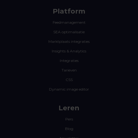
Platform
Feedmanagement
SEA optimalisatie
Marktplaats integraties
Insights & Analytics
Integraties
Tarieven
CSS
Dynamic image editor
Leren
Pers
Blog