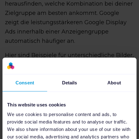
herausfinden, welche Kombination bei deiner
Zielgruppe am besten ankommt. Google
zeigt die leistungsstärkeren Google Display
Ads innerhalb einer Anzeigengruppe
automatisch häufiger an.
Hier sind Beispiele für unterschiedliche Bilder,
Texte oder Blickwinkel, die du in
verschiedenen Google Displayanzeigen
Consent
Details
About
testen kannst:
This website uses cookies
Produktbilder
: Aufnahmen deiner
We use cookies to personalise content and ads, to
Produkte aus verschiedenen Blickwinkeln
provide social media features and to analyse our traffic.
und in unterschiedlichen Umgebungen.
We also share information about your use of our site with
our social media, advertising and analytics partners who