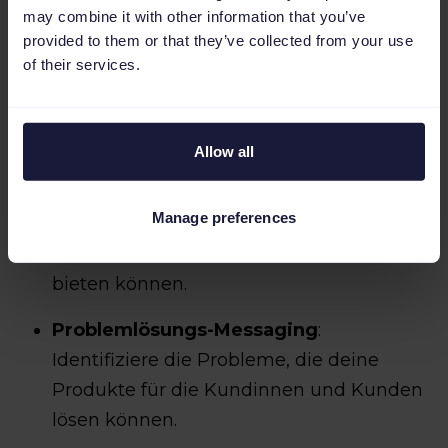
Lifestyle Bilder
: Sie zeigen deine
may combine it with other information that you’ve
Produkte in realen Situationen.
provided to them or that they’ve collected from your use
of their services.
Social Proof Bilder
: Bilder von
Kundinnen und Kunden, die deine
Produkte benutzen oder tragen.
Allow all
Nutzenorientiertes Messaging
:
Manage preferences
Demonstriere die Vorteile, die deine
Produkte den Kundinnen und Kunden
bieten können.
Problemlösungs-Messaging
:
Identifiziere die Probleme, die deine
Produkte für die Kundinnen und Kunden
lösen können.