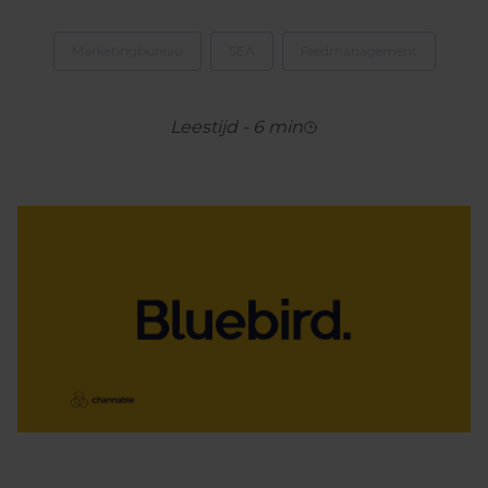
Marketingbureau
SEA
Feedmanagement
Leestijd
-
6
min