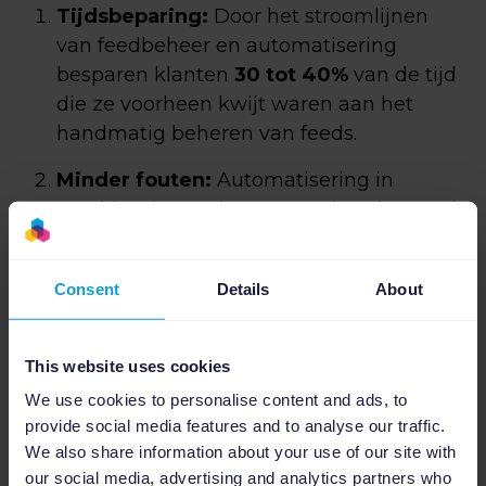
Tijdsbeparing:
Door het stroomlijnen
van feedbeheer en automatisering
besparen klanten
30 tot 40%
van de tijd
die ze voorheen kwijt waren aan het
handmatig beheren van feeds.
Minder fouten:
Automatisering in
combinatie met het op regels gebaseerde
systeem zorgt voor nauwkeurigheid en
consistentie. En dat minimaliseert
Consent
Details
About
kostbare fouten die gemaakt worden bij
het handmatig beheren van feeds.
This website uses cookies
Verbeterde prestaties:
Het
We use cookies to personalise content and ads, to
optimaliseren van productinformatie en
provide social media features and to analyse our traffic.
het inzetten van andere Channable-
We also share information about your use of our site with
functies verhoogt de gemiddelde
our social media, advertising and analytics partners who