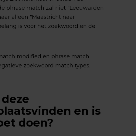
erde phrase match zal niet "Leeuwarden
aar alleen "Maastricht naar
elang is voor het zoekwoord en de
d match modified en phrase match
egatieve zoekwoord match types.
 deze
laatsvinden en is
moet doen?