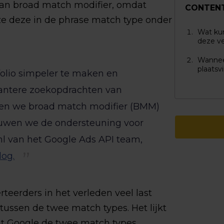
an broad match modifier, omdat
CONTEN
e deze in de phrase match type onder
Wat ku
deze v
Wannee
plaatsv
lio simpeler te maken en
vantere zoekopdrachten van
ngen we broad match modifier (BMM)
ouwen we de ondersteuning voor
hl van het Google Ads API team,
log.
teerders in het verleden veel last
ussen de twee match types. Het lijkt
at Google de twee match types