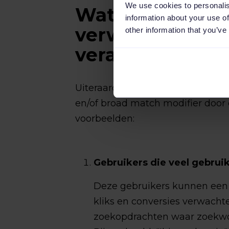
We use cookies to personalis
Wat kunnen geb
information about your use of
verwachten van
other information that you’ve
veranderingen?
Uiteraard hangt dit sterk af van
en/of broad match modifier door 
voorbeelden:
Gebruikers die veel gebru
Deze gebruikers kunnen een 
kliks en conversies verwachte
zoekopdrachten waar zoekwo