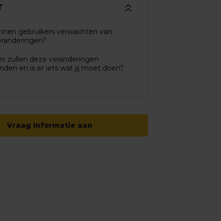
T
nnen gebruikers verwachten van
eranderingen?
r zullen deze veranderingen
inden en is er iets wat jij moet doen?
Vraag informatie aan