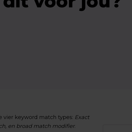
dit voor jou?
e vier keyword match types:
Exact
ch, en broad match modifier
.