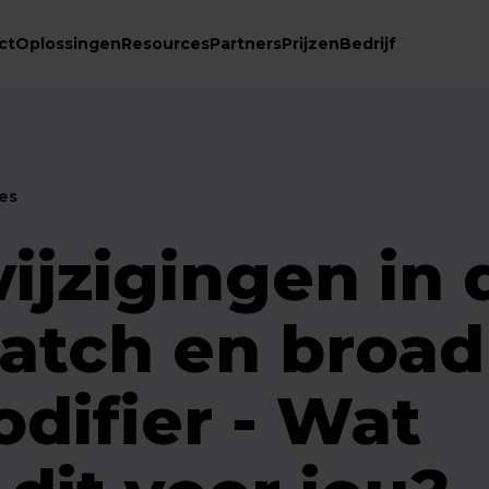
ct
Oplossingen
Resources
Partners
Prijzen
Bedrijf
es
ijzigingen in 
atch en broad
difier - Wat