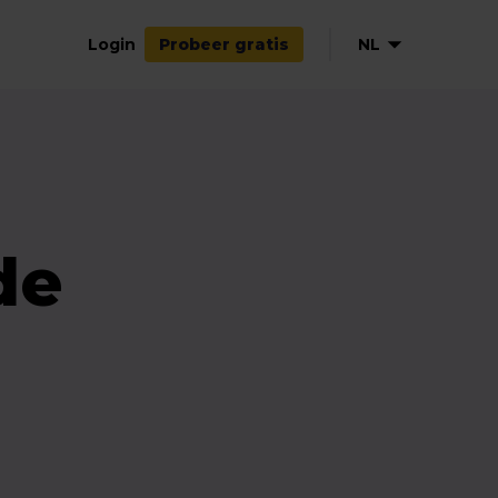
Login
NL
Probeer gratis
EN
DE
FR
ES
de