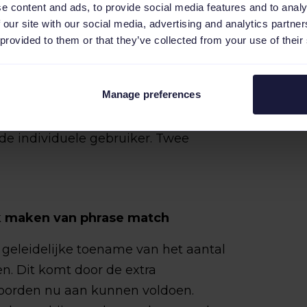
e content and ads, to provide social media features and to analy
ruikers
 our site with our social media, advertising and analytics partn
 deze
 provided to them or that they’ve collected from your use of their
Manage preferences
 het gebruik van zowel phrase match
de individuele gebruiker. Twee
ik maken van phrase match
geleidelijke toename van het aantal
n. Dit komt door de extra
orden nu aan kunnen voldoen.