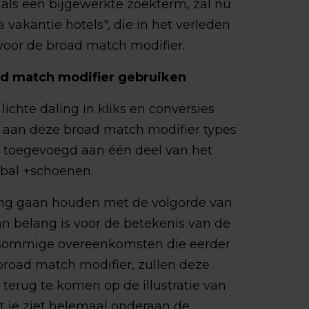
" als een bijgewerkte zoekterm, zal nu
vakantie hotels", die in het verleden
oor de broad match modifier.
ad match modifier gebruiken
ichte daling in kliks en conversies
en aan deze broad match modifier types
d toegevoegd aan één deel van het
tbal +schoenen.
ing gaan houden met de volgorde van
 belang is voor de betekenis van de
sommige overeenkomsten die eerder
road match modifier, zullen deze
terug te komen op de illustratie van
at je ziet helemaal onderaan de