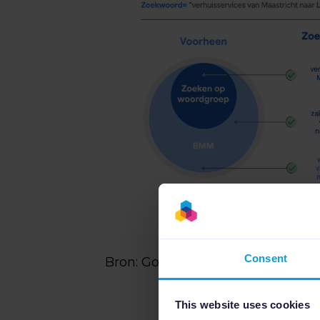
Consent
Bron: Google,
Eenvoudiger de jui
This website uses cookies