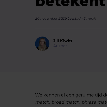
betekent 
20 november 2025
Leestijd
-
5
min
Jill Kiwitt
Author
We kennen al een geruime tijd d
match, broad match, phrase mat