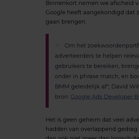
Binnenkort nemen we afscheid v
Google heeft aangekondigd dat z
gaan brengen.
Om het zoekwoordenportfo
adverteerders te helpen rele
gebruikers te bereiken, bre
onder in phrase match, en b
BMM geleidelijk af", David Wi
bron:
Google Ads Developer B
Het is geen geheim dat veel adver
hadden van overlappend gedrag t
dan ook niet meer dan logisch d