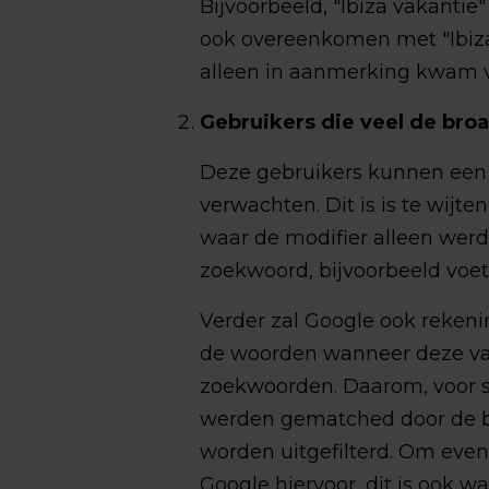
Bijvoorbeeld, "Ibiza vakantie
ook overeenkomen met "Ibiza 
alleen in aanmerking kwam v
Gebruikers die veel de bro
Deze gebruikers kunnen een l
verwachten. Dit is is te wijt
waar de modifier alleen wer
zoekwoord, bijvoorbeeld voe
Verder zal Google ook reken
de woorden wanneer deze van
zoekwoorden. Daarom, voor 
werden gematched door de b
worden uitgefilterd. Om even 
Google hiervoor, dit is ook w