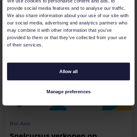
We use cookies to personalise content and ads, to
provide social media features and to analyse our traffic.
We also share information about your use of our site with
our social media, advertising and analytics partners who
may combine it with other information that you’ve
Gerelateerde artikelen
provided to them or that they’ve collected from your use
of their services.
Allow all
Manage preferences
Bol Ads
Snelcursus verkopen op