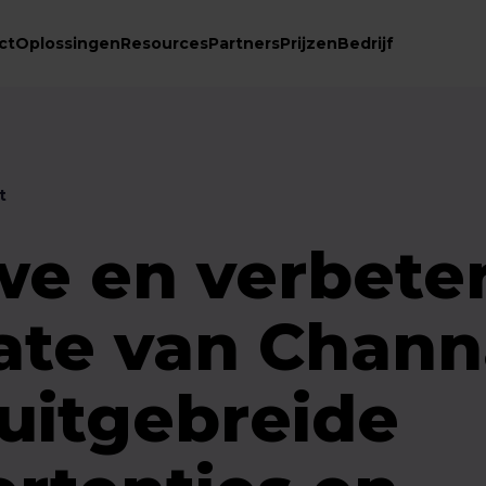
ct
Oplossingen
Resources
Partners
Prijzen
Bedrijf
t
we en verbete
ate van Chann
 uitgebreide