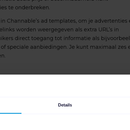
es te onderbreken.
r in Channable’s ad templates, om je advertenties
telinks worden weergegeven als extra URL’s in
ers direct toegang tot informatie als bijvoorbeel
of speciale aanbiedingen. Je kunt maximaal zes 
en.
Details