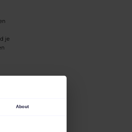
 en
d je
en
About