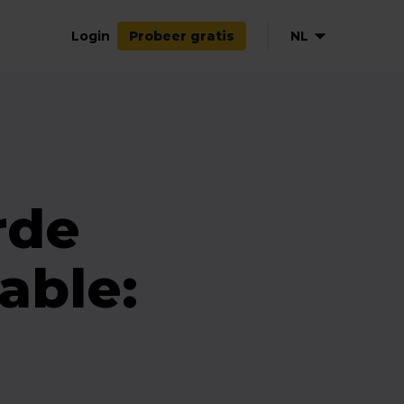
Login
NL
Probeer gratis
EN
DE
FR
ES
rde
able: