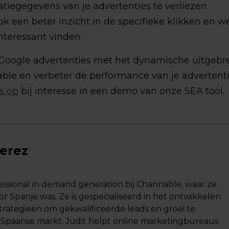
tiegegevens van je advertenties te verliezen.
ook een beter inzicht in de specifieke klikken en w
interessant vinden.
 Google advertenties met het dynamische uitgebr
ble en verbeter de performance van je advertent
s op
bij interesse in een demo van onze SEA tool.
Perez
essional in demand generation bij Channable, waar ze
Spanje was. Ze is gespecialiseerd in het ontwikkelen
trategieën om gekwalificeerde leads en groei te
 Spaanse markt. Judit helpt online marketingbureaus