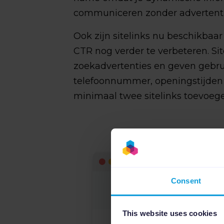
communiceren zonder advertenti
Ook zijn sitelinks nu beschikbaa
CTR nog verder te verbeteren. Si
zoekadvertenties en geven gebruik
telefoonnummer, openingstijden 
minimaal twee sitelinks toevoeg
Consent
This website uses cookies