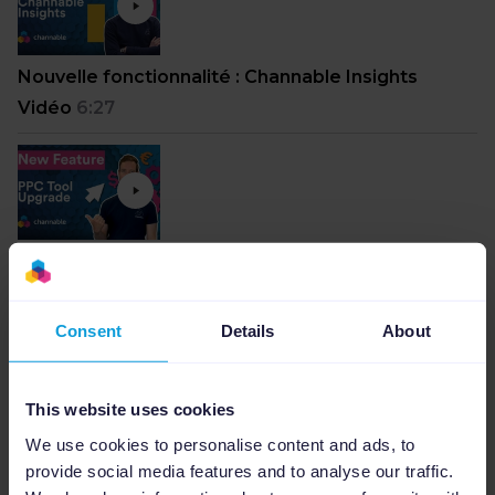
Nouvelle fonctionnalité : Channable Insights
Vidéo
6:27
Nouvelles fonctionnalités dans notre outil SEA
Vidéo
4:40
Consent
Details
About
This website uses cookies
We use cookies to personalise content and ads, to
Product Updates Q2, 2022
provide social media features and to analyse our traffic.
Video
4:16