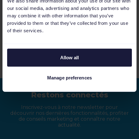
We also share information about your use of our site with
our social media, advertising and analytics partners who
may combine it with other information that you’ve
provided to them or that they’ve collected from your use
of their services.
Product Updates Q3, 2022
Video
4:19
Allow all
Voir plus de vidéos
Manage preferences
Restons connectés
Inscrivez-vous à notre newsletter pour
découvrir nos dernières fonctionnalités, profiter
de conseils marketing et connaître notre
actualité.