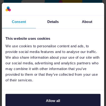
Consent
Details
About
A niveau d’investissement équivalent et en
This website uses cookies
appliquant les meilleures pratiques de
We use cookies to personalise content and ads, to
chaque plateforme, Christine Laure a
provide social media features and to analyse our traffic.
constaté une hausse du chiffre d’affaires de
We also share information about your use of our site with
+74% sur les produits optimisés et une hausse
our social media, advertising and analytics partners who
may combine it with other information that you’ve
de la rentabilité de +51% sur Google Ads,
provided to them or that they’ve collected from your use
premier levier d’investissement payant pour
of their services.
la marque. Des résultats extraordinaires pour
un secteur où il y a une très forte tension
(prêt-à-porter).
Allow all