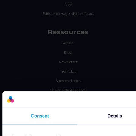
CSS
Editeur dimages dynamiques
Ressources
Presse
Blog
Newsletter
Tech blog
Success stories
Channable Academy
Responsabilité sociale
Consent
Details
Channable
Offres d’emploi