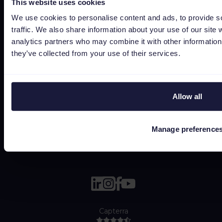
This website uses cookies
Statut
We use cookies to personalise content and ads, to provide s
Conditions générales
traffic. We also share information about your use of our site 
Privacy policy
analytics partners who may combine it with other information 
Data security
they’ve collected from your use of their services.
Subprocessors
Bug bounty
Allow all
Politique de cookies
Job Applicant Privacy Policy
Do Not Sell or Share My Personal Information
Manage preference
Capterra