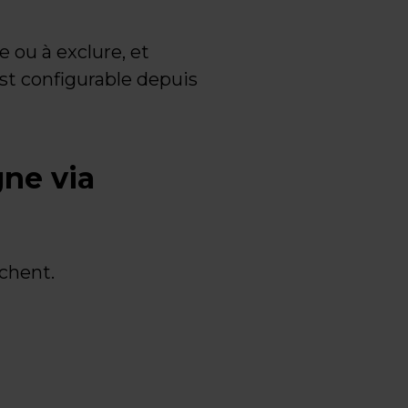
e ou à exclure, et
est configurable depuis
gne via
chent.