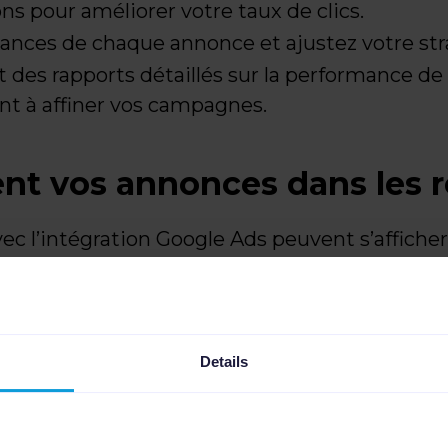
ns pour améliorer votre taux de clics.
ances de chaque annonce et ajustez votre str
t des rapports détaillés sur la performance de
nt à affiner vos campagnes.
nt vos annonces dans les r
ec l’intégration Google Ads peuvent s’affiche
 Leur visibilité dépend de la pertinence, de la 
on. Les mots-clés jouent un rôle central, et vo
nt ou les générer automatiquement avec les 
e.
Details