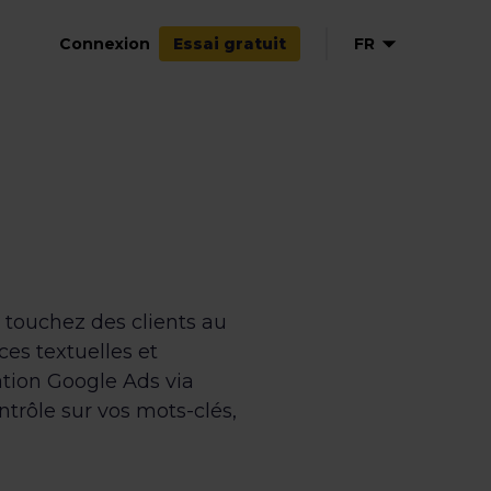
Connexion
FR
Essai gratuit
EN
NL
DE
ES
IT
 touchez des clients au
es textuelles et
ration Google Ads via
trôle sur vos mots-clés,