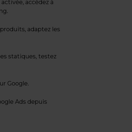
 activée, accédez à
ng.
produits, adaptez les
s statiques, testez
our Google.
oogle Ads depuis