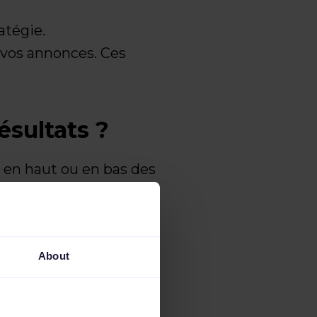
atégie.
 vos annonces. Ces
ésultats ?
r en haut ou en bas des
qualité de l’annonce et
us pouvez les
données de votre flux
About