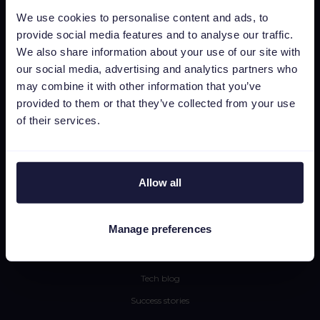
Automatisation SEA
We use cookies to personalise content and ads, to
Intégration de marketplaces
provide social media features and to analyse our traffic.
We also share information about your use of our site with
Insights & Analytics
our social media, advertising and analytics partners who
Intégrations
may combine it with other information that you’ve
Tarifs
provided to them or that they’ve collected from your use
of their services.
CSS
Editeur dimages dynamiques
Allow all
Ressources
Presse
Manage preferences
Blog
Newsletter
Tech blog
Success stories