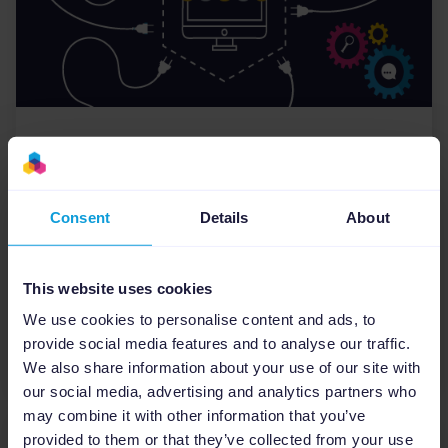
Événements
Restons connectés : toute notre
actualité marketing en temps
Consent
Details
About
réel
Ces dernières semaines ont été marquées par
This website uses cookies
de nombreux changements et certaines
We use cookies to personalise content and ads, to
limitations dans notre activité quotidienne, mais
provide social media features and to analyse our traffic.
aussi par la naissa...
We also share information about your use of our site with
our social media, advertising and analytics partners who
may combine it with other information that you’ve
provided to them or that they’ve collected from your use