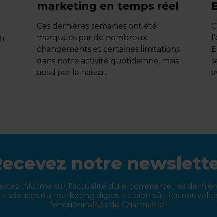
marketing en temps réel
Ces dernières semaines ont été
C
marquées par de nombreux
l
5h
changements et certaines limitations
E
dans notre activité quotidienne, mais
s
aussi par la naissa...
a
ecevez notre newslett
estez informé sur l'actualité du e-commerce, les dernièr
tendances du marketing digital et, bien sûr, les nouvelle
fonctionnalités de Channable !