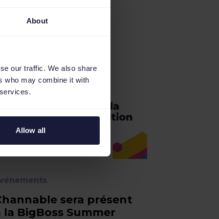
About
 intéresser
se our traffic. We also share
ers who may combine it with
 services.
Allow all
vénements
Channable sera présent
à la BigBoss Summer