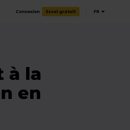
Connexion
FR
Essai gratuit
 à la
n en