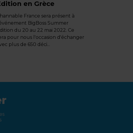
Edition en Grèce
hannable France sera présent à
'événement BigBoss Summer
dition du 20 au 22 mai 2022. Ce
era pour nous l'occasion d'échanger
vec plus de 650 déci...
er
es
s