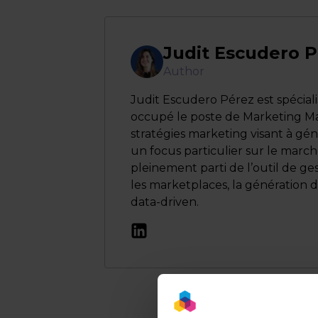
Judit Escudero 
Author
Judit Escudero Pérez est spécia
occupé le poste de Marketing Ma
stratégies marketing visant à géné
un focus particulier sur le march
pleinement parti de l’outil de g
les marketplaces, la génération 
data-driven.