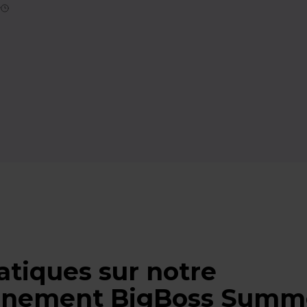
n
atiques sur notre
vénement BigBoss Summ