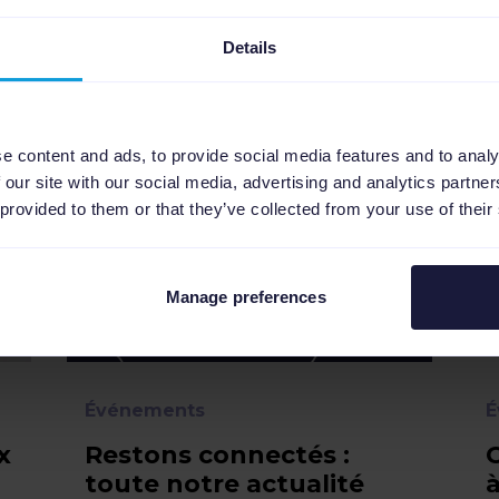
Details
es pourraient aussi vous
e content and ads, to provide social media features and to analy
 our site with our social media, advertising and analytics partn
 provided to them or that they’ve collected from your use of their
Manage preferences
Événements
É
x
Restons connectés :
toute notre actualité