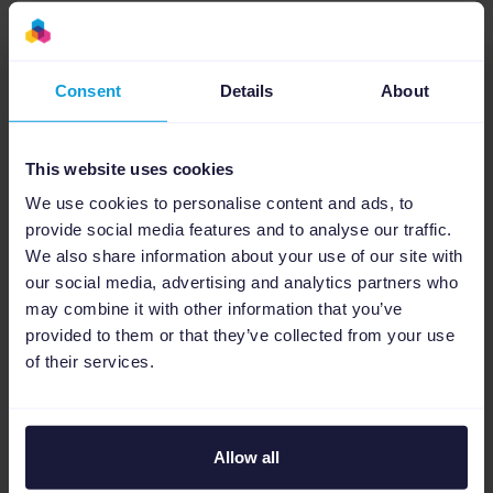
Consent
Details
About
This website uses cookies
We use cookies to personalise content and ads, to
provide social media features and to analyse our traffic.
We also share information about your use of our site with
our social media, advertising and analytics partners who
Événements
1
min
may combine it with other information that you’ve
provided to them or that they’ve collected from your use
Channable sera présent à la
of their services.
BigBoss Summer Edition en
Grèce
Channable France sera présent à l'événement
Allow all
BigBoss Summer Edition du 20 au 22 mai 2022.