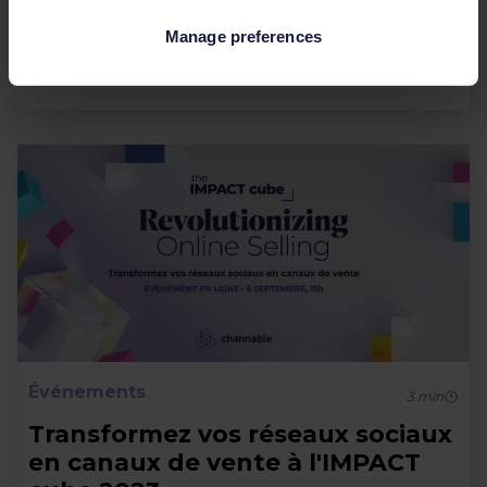
Ce sera pour nous l'occasion d'échanger avec
plus de 650 décideurs et acteurs du digital
Manage preferences
Marketing, E-commerce,...
Événements
3
min
Transformez vos réseaux sociaux
en canaux de vente à l'IMPACT