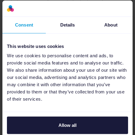
événement en ligne qui révolutionne la vente
en ligne en vous apprenant...
Consent
Details
About
This website uses cookies
We use cookies to personalise content and ads, to
provide social media features and to analyse our traffic.
We also share information about your use of our site with
our social media, advertising and analytics partners who
may combine it with other information that you’ve
provided to them or that they’ve collected from your use
Événements
of their services.
Restons connectés : toute notre
actualité marketing en temps
Allow all
réel