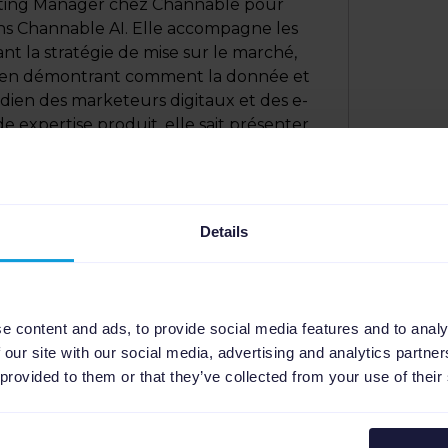
ting Manager chez Channable pour
ons Channable AI. Elle accompagne les
t la stratégie de mise sur le marché,
et en démontrant comment la donnée et
idien des marketeurs digitaux et des e-
 expertise produit, elle sait présenter
e manière claire et pertinente pour les
Details
 disponible en :
EN
,
NL
,
DE
,
ES
.
e content and ads, to provide social media features and to analy
 our site with our social media, advertising and analytics partn
 provided to them or that they’ve collected from your use of their