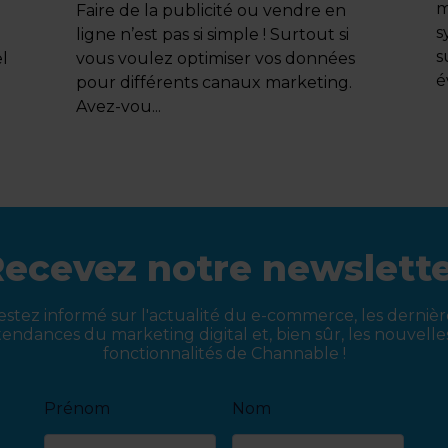
m
Faire de la publicité ou vendre en
s
ligne n’est pas si simple ! Surtout si
s
el
vous voulez optimiser vos données
é
pour différents canaux marketing.
Avez-vou...
ecevez notre newslett
estez informé sur l'actualité du e-commerce, les dernièr
tendances du marketing digital et, bien sûr, les nouvelle
fonctionnalités de Channable !
Prénom
Nom