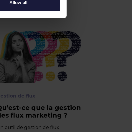
Allow all
 intéresser
estion de flux
Qu’est-ce que la gestion
des flux marketing ?
n outil de gestion de flux