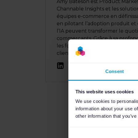
Amy Bateson est Product Marke
Channable Insights et les soluti
équipes e-commerce en définissan
en pilotant l’adoption produit 
l’IA peuvent transformer le quot
commerçants. Grâce à sa profonde
les fonctionnalités et solutions d
clients.
Consent
This website uses cookies
Cet article est également
We use cookies to personalis
information about your use of
other information that you’ve