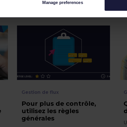
Manage preferences
es pourraient aussi vous
Gestion de flux
G
Pour plus de contrôle,
e
utilisez les règles
générales
U