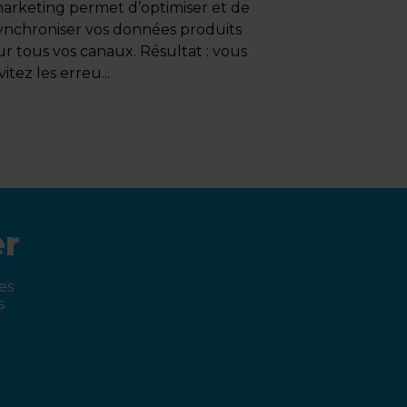
arketing permet d’optimiser et de
ynchroniser vos données produits
ur tous vos canaux. Résultat : vous
vitez les erreu...
er
es
s