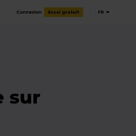
Connexion
FR
Essai gratuit
EN
NL
DE
ES
e sur