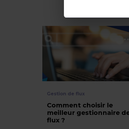
Ces articl
Gestion de flux
Comment choisir le
meilleur gestionnaire d
flux ?