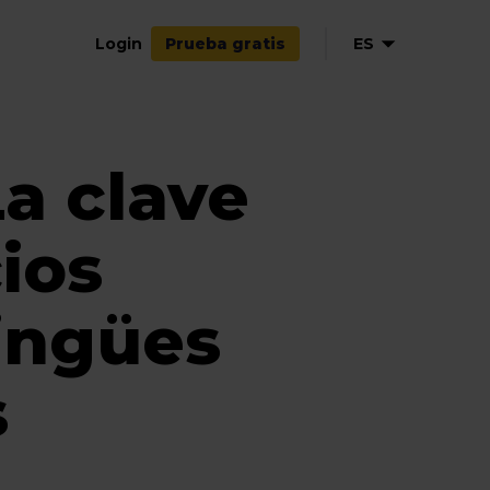
Login
ES
Prueba gratis
EN
NL
La clave
DE
ios
lingües
s