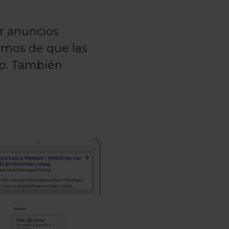
ar anuncios
amos de que las
io. También