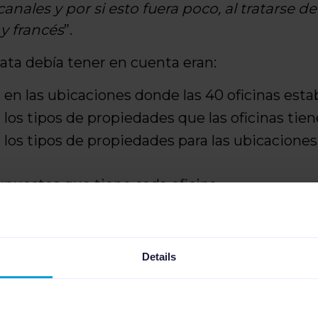
nales y por si esto fuera poco, al tratarse d
y francés
”.
ata debía tener en cuenta eran:
 en las ubicaciones donde las 40 oficinas esta
 los tipos de propiedades que las oficinas tie
 los tipos de propiedades para las ubicaciones
upuestos que tiene cada oficina
hannable al rescate!
Details
ossData toda la información de las diferente
nía la dirección, el tipo de propiedad, la URL d