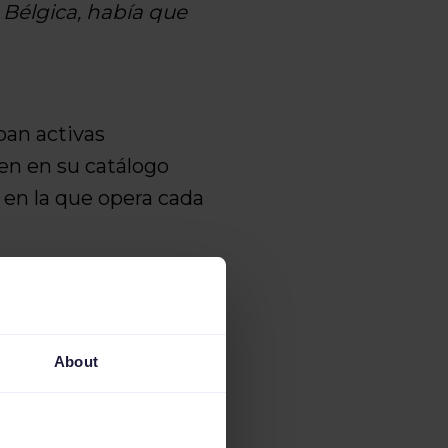
e Bélgica, había que
ban activas
nen en su catálogo
 en la que opera cada
About
s propiedades en un
e la propiedad, etc.