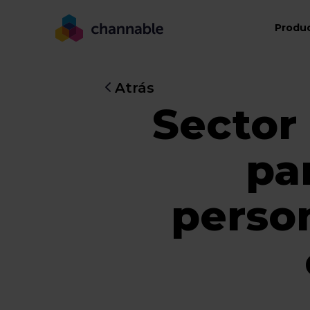
Produ
Atrás
Sector 
pa
person