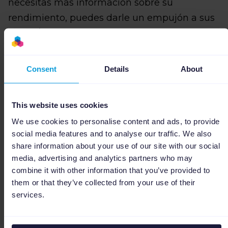
necesitas más información sobre su
rendimiento, puedes darle un empujón a sus
visitas/clics. ¿Cómo? Añadiendo este producto
a una campaña con ROAS bajos (0.5 - 2),
fomentando su visibilidad. Podrás encontrar
Consent
Details
About
este y otros ejemplos en nuestro video sobre
campañas inteligentes de Shopping
.
This website uses cookies
Para ayudarte a entender mejor esta nueva
We use cookies to personalise content and ads, to provide
funcionalidad, hemos creado una pequeña
social media features and to analyse our traffic. We also
share information about your use of our site with our social
guía incluyendo algunos ejemplos y formas
media, advertising and analytics partners who may
de uso. ¡Descárgate nuestra guía a
combine it with other information that you’ve provided to
continuación y comienza a utilizar Channable
them or that they’ve collected from your use of their
Insights!
services.