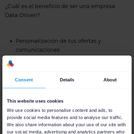
¿Cuál es el beneficio de ser una empresa
Data Driven?
Personalización de tus ofertas y
comunicaciones
Predicción de comportamientos e
intereses de tu público objetivo
Consent
Details
About
Automatización de tareas y acciones de
tu equipo
This website uses cookies
We use cookies to personalise content and ads, to
Es importante que sepas que toda empresa
provide social media features and to analyse our traffic.
puede ser Data Driven, sin importar la
We also share information about your use of our site with
our social media, advertising and analytics partners who