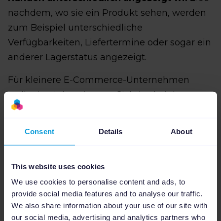
nachdem, wo sie ein Produkt sehen, werden
zum Beispiel unterschiedliche
Verfügbarkeiten, Liefertermine oder sogar ein
anderer Lagerstatus angezeigt.
Für kleinere E-Commerce-Unternehmen
stellt eine inkonsistente Sichtbarkeit kaum
ein Problem dar. In der Anfangsphase ist es
noch möglich, jedes Produkt manuell zu
Consent
Details
About
aktualisieren, sodass überall die richtigen
Informationen angezeigt werden.
This website uses cookies
Sobald das Produktsortiment
We use cookies to personalise content and ads, to
beziehungsweise das Unternehmen wächst,
provide social media features and to analyse our traffic.
entstehen jedoch schnell Unstimmigkeiten
We also share information about your use of our site with
our social media, advertising and analytics partners who