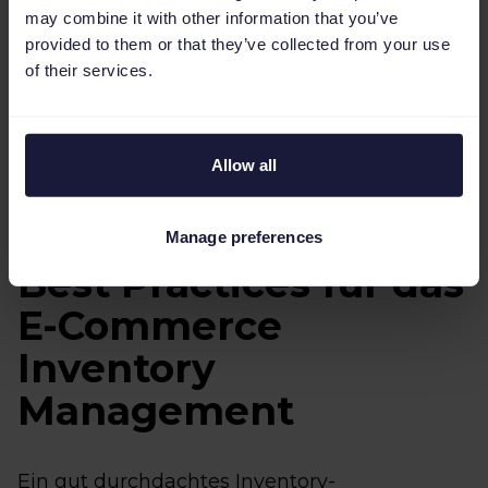
beim Multi-Channel Inventory-Sync über
may combine it with other information that you’ve
diverse Kanäle hinweg, die jeweils ihre
provided to them or that they’ve collected from your use
eigene Logik anwenden. Oft kommt es zu
of their services.
Bestandsproblemen, weil Inventarsysteme in
der Regel auf eine lokale und nicht auf eine
globale Aktualisierung ausgelegt sind.
Allow all
Manage preferences
Best Practices für das
E-Commerce
Inventory
Management
Ein gut durchdachtes Inventory-