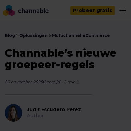
Probeer gratis
Blog
Oplossingen
Multichannel eCommerce
Channable’s nieuwe
groepeer-regels
20 november 2025
Leestijd
-
2
min
Judit Escudero Perez
Author