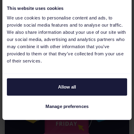
This website uses cookies
Multichannel eCommerce
We use cookies to personalise content and ads, to
Zo haal je het meeste uit Cyber
provide social media features and to analyse our traffic.
Week II en eindig je je fiscale
We also share information about your use of our site with
our social media, advertising and analytics partners who
jaar sterk.
may combine it with other information that you’ve
Retailers zijn meer dan bekend met Cyber 5, de
provided to them or that they’ve collected from your use
vijfdaagse periode die loopt van Thanksgiving
of their services.
en Black Friday tot Cyber Monday, en die
jaarlijks miljar...
Allow all
Manage preferences