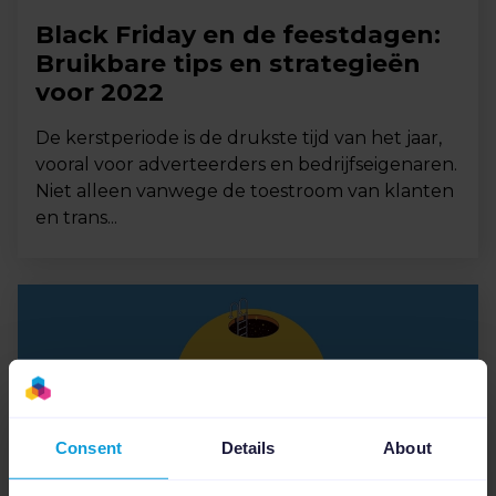
Black Friday en de feestdagen:
Bruikbare tips en strategieën
voor 2022
De kerstperiode is de drukste tijd van het jaar,
vooral voor adverteerders en bedrijfseigenaren.
Niet alleen vanwege de toestroom van klanten
en trans...
Consent
Details
About