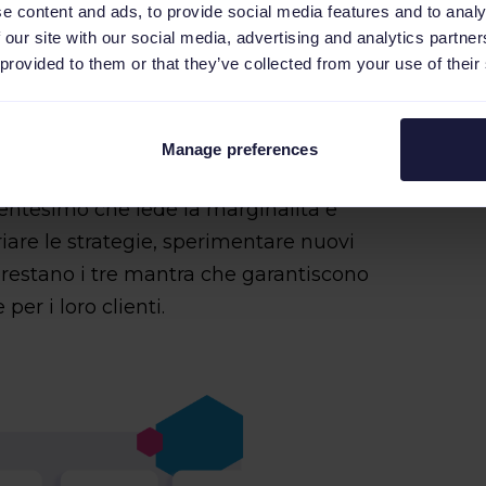
e content and ads, to provide social media features and to analy
 Shopping e Awin/
Tradetracker
(o altri
 our site with our social media, advertising and analytics partn
e campagne PPC (siano Pmax, Shopping
 provided to them or that they’ve collected from your use of their
he esistono 2500+ canali in
senza in canali estremamente popolari
ibilità e il raggiungimento di ampi
Manage preferences
sto si traduce anche in maggiore
centesimo che lede la marginalità e
ariare le strategie, sperimentare nuovi
i restano i tre mantra che garantiscono
per i loro clienti.