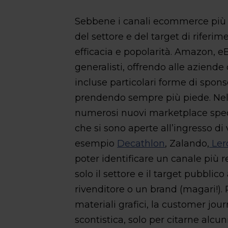
Sebbene i canali ecommerce più r
del settore e del target di riferim
efficacia e popolarità. Amazon, e
generalisti, offrendo alle aziende 
incluse particolari forme di spons
prendendo sempre più piede. Nel 
numerosi nuovi marketplace speci
che si sono aperte all’ingresso di
esempio
Decathlon
, Zalando,
Ler
poter identificare un canale più r
solo il settore e il target pubbli
rivenditore o un brand (magari!). P
materiali grafici, la customer jour
scontistica, solo per citarne alcuni