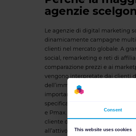
agenzie scelgo
Le agenzie di digital marketing 
dinamicamente campagne multican
clienti nel mercato globale. A gra
social, remarketing e reti di affili
comparazione prezzi e ai marketp
vengono interpretate dai clienti 
dell’immagine del brand e della 
importante è rappresentata dall’
specificatamente SEA/PPC (respo
Consent
e Pmax. Si può quindi delineare 
cliente di un’agenzia: presenza i
This website uses cookies
all’attivo in ciascuno di essi de