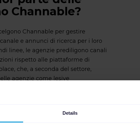
no Channable?
scelgono Channable per gestire
ale e annunci di ricerca per i loro
ndi linee, le agenzie prediligono canali
azioni rispetto alle piattaforme di
lace, che, a seconda del settore,
delle agenzie come lesive
marginalità. E naturalmente una fetta
ecosistema Google Ads,
nsive ads, dynamic ads, Shopping ads
Details
un profilo medio di partenza per un
n minimo tre mercati europei e con
i feed per Meta (Facebook, Facebook