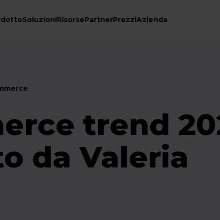
odotto
Soluzioni
Risorse
Partner
Prezzi
Azienda
ommerce
erce trend 20
o da Valeria