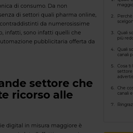
maggior
ronica di consumo. Da non
esenza di settori quali pharma online,
Perchè 
scelgo
i contraddistinti da numerosissime
 infatti, sono infatti quelli che
Quali s
più redd
utomazione pubblicitaria offerta da
Quali so
canali p
Cosa ti
settore 
adverti
rande settore che
Che cos
 ricorso alle
canali 
Ringraz
nzie digital in misura maggiore è