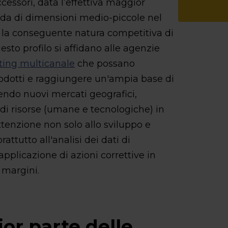
ssori, data l’effettiva maggior
da di dimensioni medio-piccole nel
la conseguente natura competitiva di
sto profilo si affidano alle agenzie
ting multicanale
che possano
prodotti e raggiungere un'ampia base di
endo nuovi mercati geografici,
di risorse (umane e tecnologiche) in
ttenzione non solo allo sviluppo e
ttutto all'analisi dei dati di
plicazione di azioni correttive in
 margini.
or parte delle