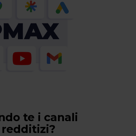
do te i canali
redditizi?