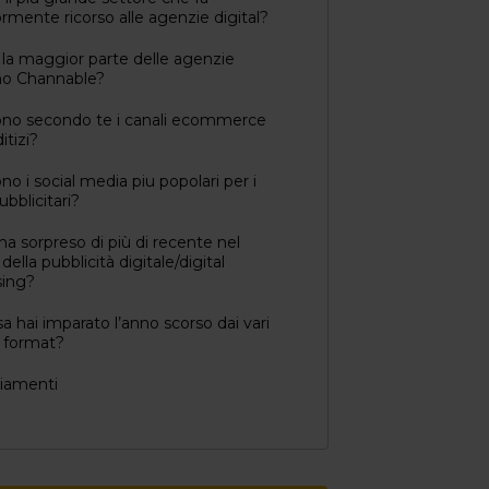
mente ricorso alle agenzie digital?
la maggior parte delle agenzie
no Channable?
ono secondo te i canali ecommerce
itizi?
no i social media piu popolari per i
ubblicitari?
 ha sorpreso di più di recente nel
della pubblicità digitale/digital
sing?
a hai imparato l’anno scorso dai vari
e format?
iamenti