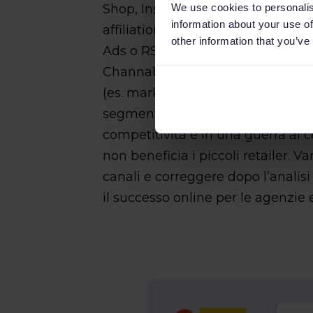
We use cookies to personalis
Shop, Instagram),
Criteo
, Google
information about your use of
affiliation player) e almeno tr
other information that you’ve
Ads o RSA). Da non dimenticare c
Channable, e che sebbene la pre
(es. marketplace) favorisca la vis
segmenti di pubblico, spesso que
competitività e in una guerra al 
non beneficia i piccoli retailer. V
canali e correggere dopo l’analis
il successo online per le agenzie e 